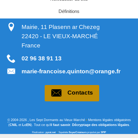
Définitions
Mairie, 11 Plasenn ar Chezeg
22420
-
LE VIEUX-MARCHÉ
France
02 96 38 91 13
marie-francoise.quinton@orange.fr
Contacts
©
2004-2026 , Les Sept Dormants au Vieux-Marché
•
Mentions légales obligatoires
(
CNIL
et
LcEN
). Tout ce qu’
il faut savoir
.
Décryptage des obligations légales
.
Réalisation :
pyrat.net
•
Squelette
SoyezCréateurs
propulsé par
SPIP