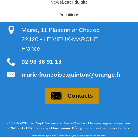
NewsLetter du site
Définitions
Mairie, 11 Plasenn ar Chezeg
22420
-
LE VIEUX-MARCHÉ
France
02 96 38 91 13
marie-francoise.quinton@orange.fr
Contacts
©
2004-2026 , Les Sept Dormants au Vieux-Marché
•
Mentions légales obligatoires
(
CNIL
et
LcEN
). Tout ce qu’
il faut savoir
.
Décryptage des obligations légales
.
Réalisation :
pyrat.net
•
Squelette
SoyezCréateurs
propulsé par
SPIP