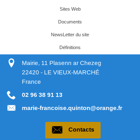
Sites Web
Documents
NewsLetter du site
Définitions
Mairie, 11 Plasenn ar Chezeg
22420
-
LE VIEUX-MARCHÉ
France
02 96 38 91 13
marie-francoise.quinton@orange.fr
Contacts