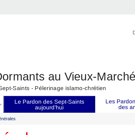
D
Dormants au Vieux-March
ept-Saints - Pélerinage islamo-chrétien
Les Pardons
Le Pardon des Sept-Saints
des a
aujourd’hui
énérales