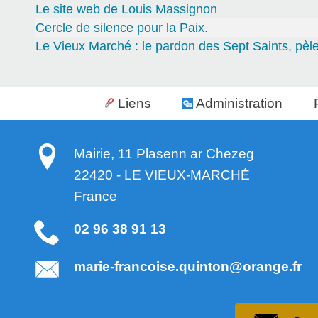
Le site web de Louis Massignon
Cercle de silence pour la Paix.
Le Vieux Marché : le pardon des Sept Saints, pèl
Liens
Administration
Mairie, 11 Plasenn ar Chezeg
22420
-
LE VIEUX-MARCHÉ
France
02 96 38 91 13
marie-francoise.quinton@orange.fr