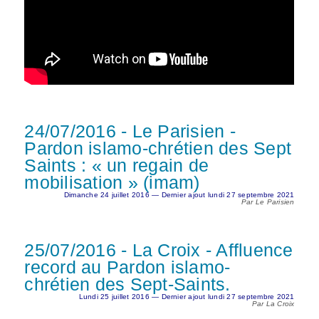
24/07/2016 - Le Parisien -
Pardon islamo-chrétien des Sept
Saints : « un regain de
mobilisation » (imam)
Dimanche 24 juillet 2016 — Dernier ajout lundi 27 septembre 2021
Par Le Parisien
25/07/2016 - La Croix - Affluence
record au Pardon islamo-
chrétien des Sept-Saints.
Lundi 25 juillet 2016 — Dernier ajout lundi 27 septembre 2021
Par La Croix