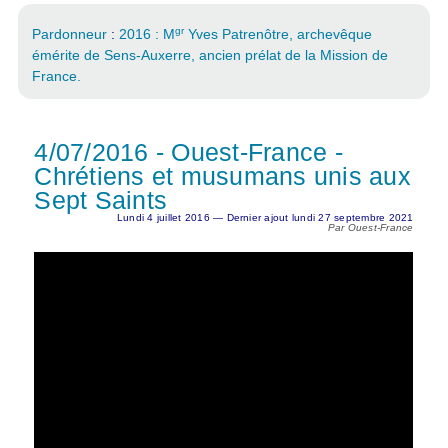
gr
Pardonneur
:
2016 : M
Yves Patrenôtre, archevêque
émérite de Sens-Auxerre, ancien prélat de la Mission de
France.
4/07/2016 - Ouest-France -
Chrétiens et musumans unis aux
Sept Saints
Lundi 4 juillet 2016 — Dernier ajout lundi 27 septembre 2021
Par Ouest-France