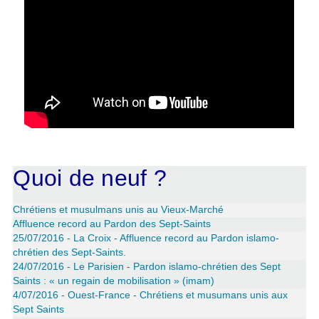
Quoi de neuf ?
Chrétiens et musulmans unis au Vieux-Marché
Affluence record au Pardon des Sept-Saints
25/07/2016 - La Croix - Affluence record au Pardon islamo-
chrétien des Sept-Saints.
24/07/2016 - Le Parisien - Pardon islamo-chrétien des Sept
Saints : « un regain de mobilisation » (imam)
4/07/2016 - Ouest-France - Chrétiens et musumans unis aux
Sept Saints