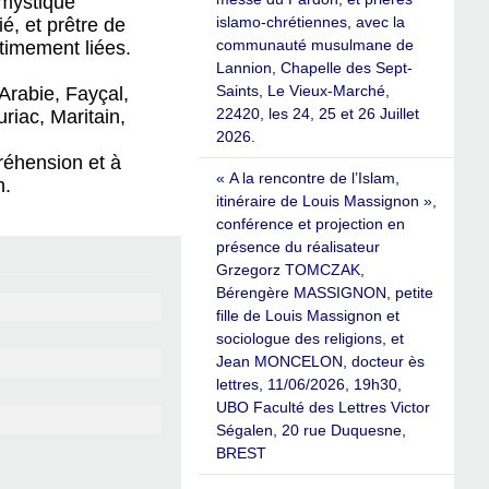
 mystique
islamo-chrétiennes, avec la
é, et prêtre de
communauté musulmane de
timement liées.
Lannion, Chapelle des Sept-
Saints, Le Vieux-Marché,
Arabie, Fayçal,
22420, les 24, 25 et 26 Juillet
iac, Maritain,
2026.
réhension et à
« A la rencontre de l’Islam,
n.
itinéraire de Louis Massignon »,
conférence et projection en
présence du réalisateur
Grzegorz TOMCZAK,
Bérengère MASSIGNON, petite
fille de Louis Massignon et
sociologue des religions, et
Jean MONCELON, docteur ès
lettres, 11/06/2026, 19h30,
UBO Faculté des Lettres Victor
Ségalen, 20 rue Duquesne,
BREST