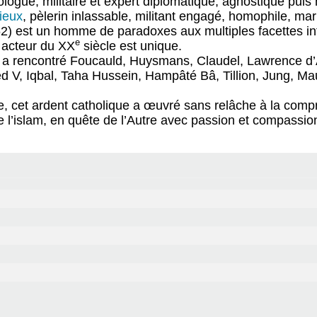
logue, militaire et expert diplomatique, agnostique puis
gieux
, pèlerin inlassable, militant engagé, homophile, mari
62) est un homme de paradoxes aux multiples facettes in
e
 acteur du XX
siècle est unique.
il a rencontré Foucauld, Huysmans, Claudel, Lawrence d’
, Iqbal, Taha Hussein, Hampâté Bâ, Tillion, Jung, Maur
, cet ardent catholique a œuvré sans relâche à la comp
l’islam, en quête de l’Autre avec passion et compassio