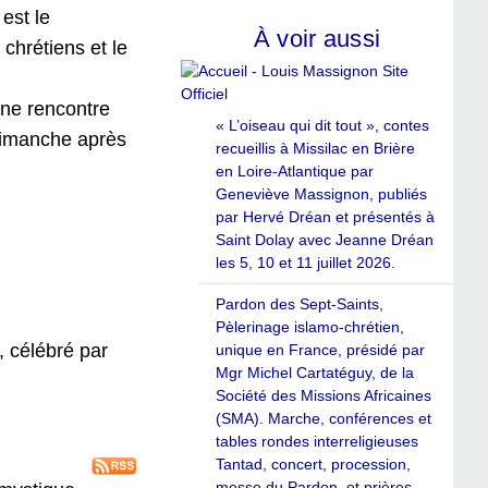
est le
À voir aussi
chrétiens et le
une rencontre
« L’oiseau qui dit tout », contes
 dimanche après
recueillis à Missilac en Brière
en Loire-Atlantique par
Geneviève Massignon, publiés
par Hervé Dréan et présentés à
Saint Dolay avec Jeanne Dréan
les 5, 10 et 11 juillet 2026.
Pardon des Sept-Saints,
Pèlerinage islamo-chrétien,
, célébré par
unique en France, présidé par
Mgr Michel Cartatéguy, de la
Société des Missions Africaines
(SMA). Marche, conférences et
tables rondes interreligieuses
Tantad, concert, procession,
messe du Pardon, et prières