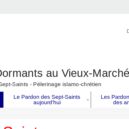
D
Dormants au Vieux-March
ept-Saints - Pélerinage islamo-chrétien
Le Pardon des Sept-Saints
Les Pardons
aujourd’hui
des a