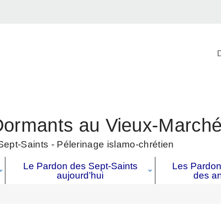
D
Dormants au Vieux-March
ept-Saints - Pélerinage islamo-chrétien
Le Pardon des Sept-Saints
Les Pardons
aujourd’hui
des a