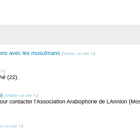
tions avec les musulmans
(
Visiter ce site
)
)
é (22).
)
(
Visiter ce site
)
pour contacter l’Association Arabophone de LAnnion (M
er ce site
)