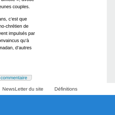
jeunes couples.
ans, c’est que
amo-chrétien de
vent impulsés par
onvaincus qu’à
madan, d’autres
 commentaire
NewsLetter du site
Définitions