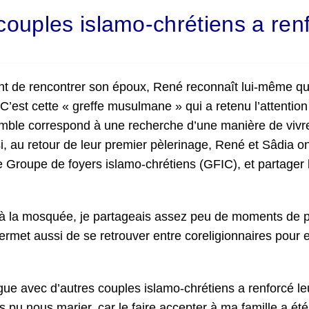
couples islamo-chrétiens a renf
ant de rencontrer son époux, René reconnaît lui-même qu
C’est cette « greffe musulmane » qui a retenu l’attention
mble correspond à une recherche d’une manière de vivre
i, au retour de leur premier pèlerinage, René et Sâdia on
 Groupe de foyers islamo-chrétiens (GFIC), et partager 
à la mosquée, je partageais assez peu de moments de 
rmet aussi de se retrouver entre coreligionnaires pour 
gue avec d’autres couples islamo-chrétiens a renforcé le
 pu nous marier, car le faire accepter à ma famille a été 