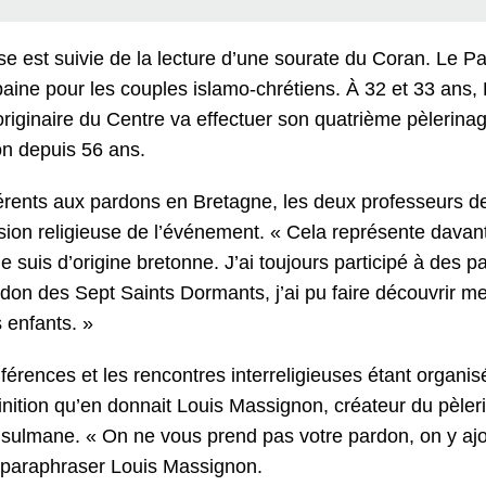
e est suivie de la lecture d’une sourate du Coran. Le P
aine pour les couples islamo-chrétiens. À 32 et 33 ans,
originaire du Centre va effectuer son quatrième pèlerina
on depuis 56 ans.
 inhérents aux pardons en Bretagne, les deux professeurs 
nsion religieuse de l’événement. « Cela représente dava
uis d’origine bretonne. J’ai toujours participé à des pa
rdon des Sept Saints Dormants, j’ai pu faire découvrir m
 enfants. »
férences et les rencontres interreligieuses étant organis
éfinition qu’en donnait Louis Massignon, créateur du pèler
usulmane. « On ne vous prend pas votre pardon, on y aj
 paraphraser Louis Massignon.