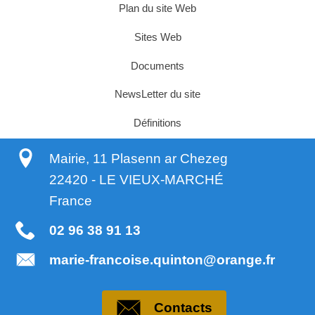
Plan du site Web
Sites Web
Documents
NewsLetter du site
Définitions
Mairie, 11 Plasenn ar Chezeg
22420
-
LE VIEUX-MARCHÉ
France
02 96 38 91 13
marie-francoise.quinton@orange.fr
Contacts